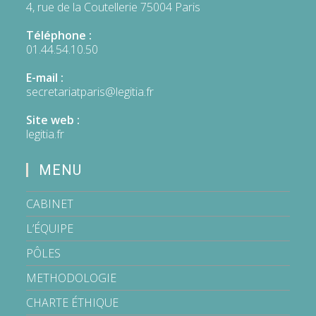
4, rue de la Coutellerie 75004 Paris
Téléphone :
01.44.54.10.50
E-mail :
secretariatparis@legitia.fr
S’ouvre
dans
votre
Site web :
application
legitia.fr
MENU
CABINET
L’ÉQUIPE
PÔLES
METHODOLOGIE
CHARTE ÉTHIQUE