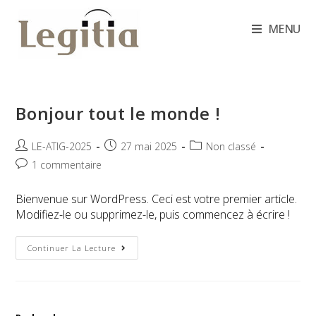
Skip
to
MENU
content
Bonjour tout le monde !
Auteur/autrice
Publication
Post
LE-ATIG-2025
27 mai 2025
Non classé
de
publiée :
category:
Commentaires
1 commentaire
la
de
publication :
la
Bienvenue sur WordPress. Ceci est votre premier article.
publication :
Modifiez-le ou supprimez-le, puis commencez à écrire !
Bonjour
Continuer La Lecture
Tout
Le
Monde !